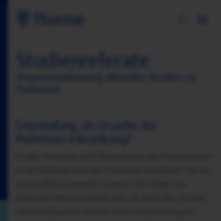
Studienreferate
Zusammenfassung aktueller Studien zu
Parkinson
Entzündung als Ursache der
Parkinson-Erkrankung?
Es gibt Hinweise auf Inflammation als Determinante
in der Pathogenese der Parkinson-Krankheit. Ob die
entzündliche Kaskade Ursache oder Folge des
Dopamin-Neuronentods sind, ist nicht klar. In einer
Zwei-Stichproben Studie unter Verwendung der