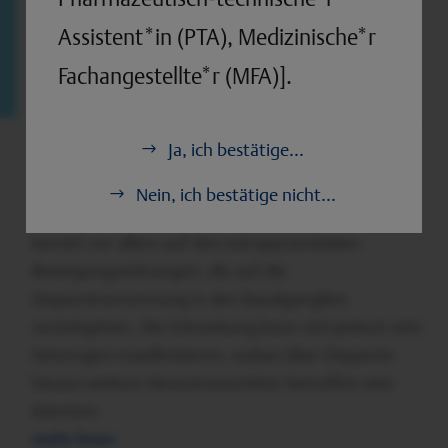
Trainingsarten.
Assistent*in (PTA), Medizinische*r
mehr lesen
Fachangestellte*r (MFA)].
PET-MR-Spektroskopie: glutaminerge
Signale bei Parkinson mit REM-
Ja, ich bestätige...
Schlafstörung
Nein, ich bestätige nicht...
Die klinische Diagnose eines Morbus Parkinson
beruht vor allem auf den extrapyramidalen
Bewegungsstörungen, die auf die
Dopaminverarmung in den Basalganglien
zurückgehen. Die Erkrankung kann sich jedoch sehr
heterogen manifestieren, sodass über Dopamin
hinaus weitere Neurotransmitter betroffen sein
könnten.
mehr lesen