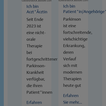
fizkes/stock.adobe.com
cassis/stock.adobe.com
Ich bin
Ich bin
Patient*in/Angehörige
Arzt*Ärztin
Parkinson
Seit Ende
ist eine
2023 ist
fortschreitende,
eine nicht-
vielschichtige
orale
Erkrankung,
Therapie
deren
bei
Verlauf
fortgeschrittener
sich mit
Parkinson-
modernen
Krankheit
Therapien
verfügbar,
heute gut
die Ihren
Patient*innen
Erfahren
Sie mehr...
Erfahren