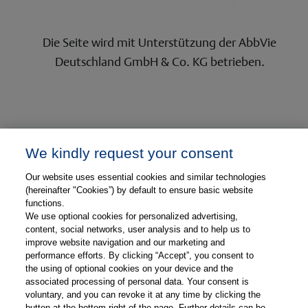
Die Seite wird mit Unterstützung der AbbVie
Deutschland GmbH & Co. KG betrieben.
We kindly request your consent
Our website uses essential cookies and similar technologies
(hereinafter "Cookies”) by default to ensure basic website
functions.
We use optional cookies for personalized advertising,
content, social networks, user analysis and to help us to
improve website navigation and our marketing and
performance efforts. By clicking “Accept”, you consent to
Gesponsert durch
the using of optional cookies on your device and the
associated processing of personal data. Your consent is
voluntary, and you can revoke it at any time by clicking the
button at the bottom right of the page. Further details can be